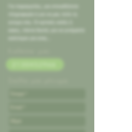
Για παραγγελίες, για οποιαδήποτε
πληροφορία ή για να μας πείτε τη
γνώμη σας. Οι κριτικές καλές ή
κακες, πάντα δεκτές για να γινόμαστε
καλύτεροι για εσας...
Καλέστε μας
2130452966
Στείλτε μας μήνυμα