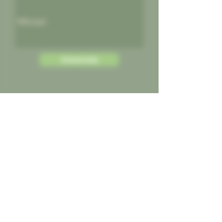
Αποστολή
Φιλολάου 218, Αθήνα (Παγκράτι)​
Τ.Κ. 11631