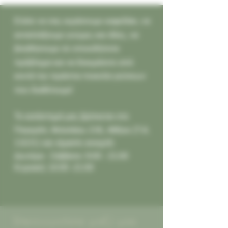
Ελάτε να σας κεράσουμε καφεδάκι, να
ανταλλάξουμε γνώμες και ιδέες, να
βοηθήσουμε σε οποιοδήποτε
πρόβλημα και να δοκιμάσετε από
κοντά την τεράστια ποικιλία γεύσεων
που διαθέτουμε!
Το κατάστημά μας βρίσκεται στο
Παγκράτι,
Φιλολάου 218, Αθήνα (Τ.Κ.
11631) και είμαστε ανοιχτά:
Δευτέρα - Σάββατο: 9:00 - 21:00
Κυριακή: 10:00 -21:00
Επικοινωνήστε μαζί μας