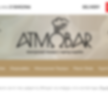
 στο 2130452966
DELIVERY
ς
hes
Disposables
Ηλεκτρονικό Τσιγάρο
Flavor Shots
Υγρά
κατε αυτό που ψάχνετε; Μπορεί να υπάρχει στο κατάστημα.
Ρωτ