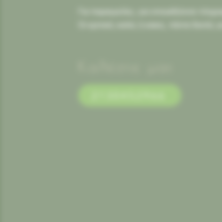
Για παραγγελίες, για οποιαδήποτε πληροφ
Οι κριτικές καλές ή κακες, πάντα δεκτές γ
Καλέστε μας
2130452966