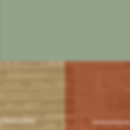
2130452966
atmobargr@gmail