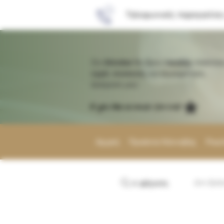
Τηλεφωνικές παραγγελίες
Στο
Atmobar
θα βρεις
υψηλής
ποιότητα
υγρά
,
συσκευές
και εξυπηρέτηση.
Δοκίμασε μας!
If you like us,touch the star
Αρχική
Προιόντα Κάνναβης
Pouc
τι ψάχνετε;
Δεν βρή