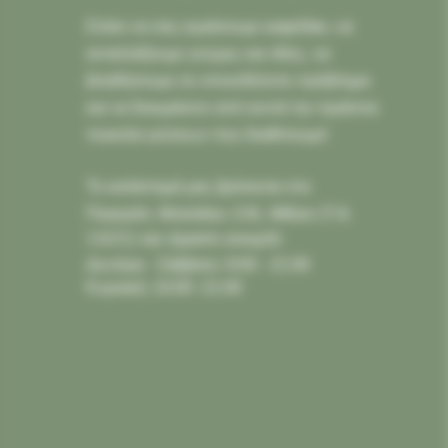
Ελάτε να σας κεράσουμε καφεδάκι, να
ανταλλάξουμε γνώμες και ιδέες, να
βοηθήσουμε σε οποιοδήποτε πρόβλημα
και να δοκιμάσετε από κοντά την τεράστια
ποικιλία γεύσεων που διαθέτουμε!
Το κατάστημά μας βρίσκεται στο
Παγκράτι,
Φιλολάου 218, Αθήνα (Τ.Κ.
11631) και είμαστε ανοιχτά:
Δευτέρα - Σάββατο: 9:00 - 21:00
Κυριακή: 10:00 -21:00