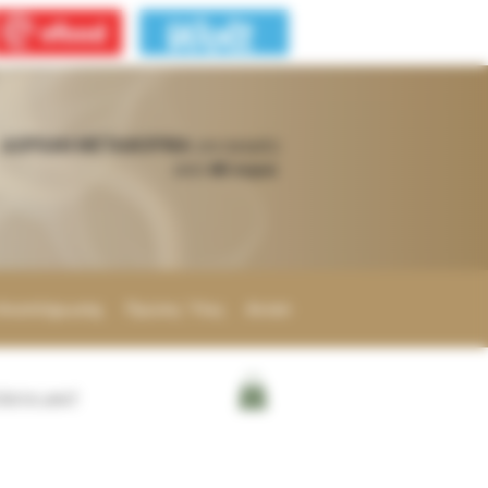
ΔΩΡΕΑΝ ΜΕΤΑΦΟΡΙΚΑ
για αγορές
από
60 ευρώ
 Αναπλήρωσης
Πρώτες Ύλες
Αντιστάσεις
Διάφορα
ήστε μας!