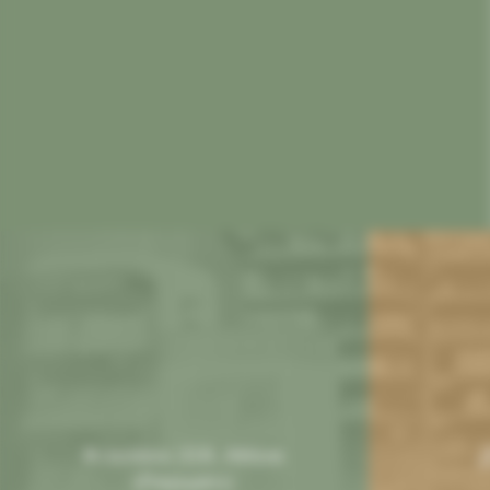
Φιλολάου 218, Αθήνα
(Παγκράτι)​