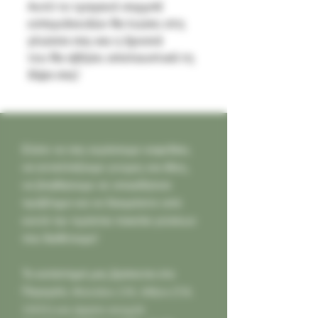
Αυτό το τραγανό σορμπέ
εσπεριδοειδών θα λιώσει στη
γλώσσα σας και η δροσιά
του θα σβήσει απολαυστικά τη
δίψα σας!
Ελάτε να σας κεράσουμε καφεδάκι,
να ανταλλάξουμε γνώμες και ιδέες,
να βοηθήσουμε σε οποιοδήποτε
πρόβλημα και να δοκιμάσετε από
κοντά την τεράστια ποικιλία γεύσεων
που διαθέτουμε!
Το κατάστημά μας βρίσκεται στο
Παγκράτι,
Φιλολάου 218, Αθήνα (Τ.Κ.
11631) και είμαστε ανοιχτά: