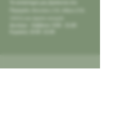
Το κατάστημά μας βρίσκεται στο
Παγκράτι,
Φιλολάου 218, Αθήνα (Τ.Κ.
11631) και είμαστε ανοιχτά:
Δευτέρα - Σάββατο: 9:00 - 21:00
Κυριακή: 10:00 -21:00
Επικοινωνήστε μαζί μας
Για παραγγελίες, για οποιαδήποτε
πληροφορία ή για να μας πείτε τη
γνώμη σας. Οι κριτικές καλές ή κακες,
πάντα δεκτές για να γινόμαστε
καλύτεροι για εσας...