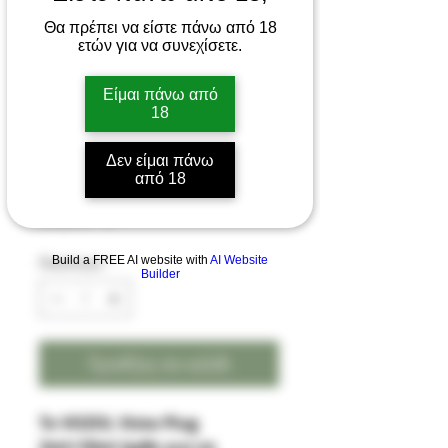
Θα πρέπει να είστε πάνω από 18
ετών για να συνεχίσετε.
Vozol Vista Plug 20mg
Είμαι πάνω από
18
2ml Kit + 10ml e liquid
Watermelon Ice
Δεν είμαι πάνω
από 18
Τιμή
23,00 €
Build a FREE AI website with
AI Website
Ποσότητα
*
Builder
Προσθήκη στο καλάθι
Το VOZOL Vista Plug
2ml+10ml ήρθε για να