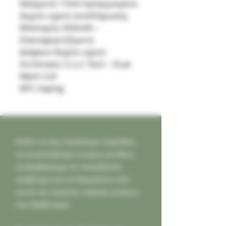
δεξαμενή +10ml προγεμισμένο
δοχείο υγρού αναπλήρωσης
Μπαταρία: 650mAh –
Επαναφορτιζόμενη
Διάφανο δοχείο υγρού
Αντίσταση: S.i.L.C Tech – Dual
Mesh Coil
MTL Vaping
Ελάτε να σας κεράσουμε καφεδάκι,
να ανταλλάξουμε γνώμες και ιδέες,
να βοηθήσουμε σε οποιοδήποτε
πρόβλημα και να δοκιμάσετε από
κοντά την τεράστια ποικιλία γεύσεων
που διαθέτουμε!