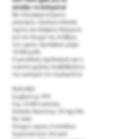
αλλάξει τα δεδομένα!
Με επαναφορτιζόμενη
μπαταρία, τέσσερα επίπεδα
ισχύος και διάφανη δεξαμενή
για τον έλεγχο της στάθμης
του υγρού, προσφέρει μέχρι
10.000 puffs.
Ο μοναδικός σχεδιασμός και η
ευκολία χρήσης αναβαθμίζουν
την εμπειρία του ατμίσματος!
FEATURES
Συμβατό με TPD
Έως 10.000 εισπνοές
Επίπεδο Νικοτίνης: 20 mg (2%)
Nic Salts
Έλεγχος ισχύος 4 επιπέδων
Χωρητικότητα: 2ml pod