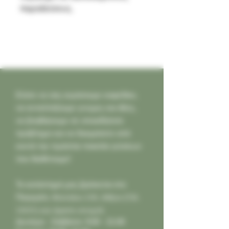
παραδείσους.
Ελάτε να σας κεράσουμε καφεδάκι,
να ανταλλάξουμε γνώμες και ιδέες,
να βοηθήσουμε σε οποιοδήποτε
πρόβλημα και να δοκιμάσετε από
κοντά την τεράστια ποικιλία γεύσεων
που διαθέτουμε!
Το κατάστημά μας βρίσκεται στο
Παγκράτι,
Φιλολάου 218, Αθήνα (Τ.Κ.
11631) και είμαστε ανοιχτά:
Δευτέρα - Σάββατο: 9:00 - 21:00