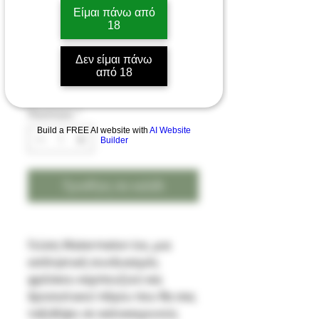
Watermelon Ice 20mg
Είμαι πάνω από
18
2ml
Δεν είμαι πάνω
Τιμή
9,00 €
από 18
Ποσότητα
*
Build a FREE AI website with
AI Website
Builder
Προσθήκη στο καλάθι
Γεύση Watermelon Ice, μια
εκπληκτική συνδυασμός
φρέσκου καρπουζιού και
δροσιστικού πάγου που θα σας
ταξιδέψει σε καλοκαιρινούς