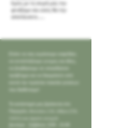
Εμείς με τη σειρά μας την
φτιάξαμε και εσείς θα την
απολάυσετε......
Ελάτε να σας κεράσουμε καφεδάκι,
να ανταλλάξουμε γνώμες και ιδέες,
να βοηθήσουμε σε οποιοδήποτε
πρόβλημα και να δοκιμάσετε από
κοντά την τεράστια ποικιλία γεύσεων
που διαθέτουμε!
Το κατάστημά μας βρίσκεται στο
Παγκράτι,
Φιλολάου 218, Αθήνα (Τ.Κ.
11631) και είμαστε ανοιχτά:
Δευτέρα - Σάββατο: 9:00 - 21:00