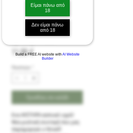
Είμαι πάνω από
18
Ursula By Ntok 15/60ML
Δεν είμαι πάνω
από 18
by Tasty Clouds
Τιμή
11,00 €
Build a FREE AI website with
AI Website
Builder
Ποσότητα
*
Προσθήκη στο καλάθι
Ενα ΑΥΣΤΗΡΑ καπνικό υγρό!
Μια μυστική συνταγή που μας
παραχώρησε ο Ντοκ!!!