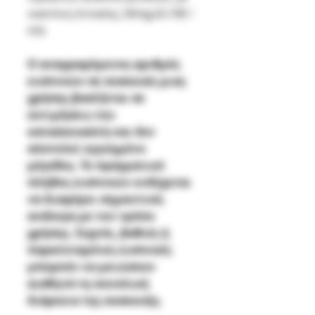
νικοτίνη έντασης 20mg.(0,10€ /
ml).
Ο αναγραφόμενος αριθμός
εισπνοών σε συσκευές μιας
χρήσης βασίζεται σε
εκτιμήσεις του
κατασκευαστή και δεν
αποτελεί εγγυημένο
μέγεθος. Το πραγματικό
πλήθος εισπνοών ενδέχεται
να διαφέρει σημαντικά,
ανάλογα με τον τρόπο
χρήσης. Συχνές, βαθιές ή
παρατεταμένες εισπνοές
μπορούν να μειώσουν
αισθητά τη συνολική
διάρκεια της συσκευής.