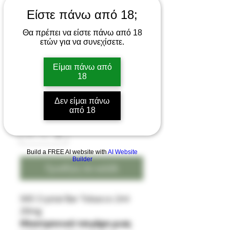
Είστε πάνω από 18;
Θα πρέπει να είστε πάνω από 18
ετών για να συνεχίσετε.
SKE Crystal Bar Tobacco
Disposable 2ml 20m
Είμαι πάνω από
18
Τιμή
8,00 €
Δεν είμαι πάνω
από 18
Ποσότητα
*
Build a FREE AI website with
AI Website
Builder
Προσθήκη στο καλάθι
SKE Crystal Bar Tobacco 2ml
20mg
Ηλεκτρονικό τσιγάρο μιας