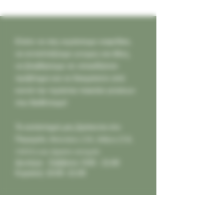
Ελάτε να σας κεράσουμε καφεδάκι,
να ανταλλάξουμε γνώμες και ιδέες,
να βοηθήσουμε σε οποιοδήποτε
πρόβλημα και να δοκιμάσετε από
κοντά την τεράστια ποικιλία γεύσεων
που διαθέτουμε!
Το κατάστημά μας βρίσκεται στο
Παγκράτι,
Φιλολάου 218, Αθήνα (Τ.Κ.
11631) και είμαστε ανοιχτά:
Δευτέρα - Σάββατο: 9:00 - 21:00
Κυριακή: 10:00 -21:00