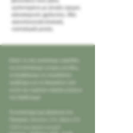
βελούδινο λείο γάλα,
εμποτισμένο με γλυκές ώριμες
καλοκαιρινές φράουλες. Μία
ικανοποιητικά κλασική,
νοσταλγική γεύση.
Ελάτε να σας κεράσουμε καφεδάκι,
να ανταλλάξουμε γνώμες και ιδέες,
να βοηθήσουμε σε οποιοδήποτε
πρόβλημα και να δοκιμάσετε από
κοντά την τεράστια ποικιλία γεύσεων
που διαθέτουμε!
Το κατάστημά μας βρίσκεται στο
Παγκράτι,
Φιλολάου 218, Αθήνα (Τ.Κ.
11631) και είμαστε ανοιχτά: