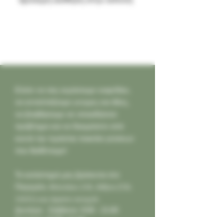
Ελάτε να σας κεράσουμε καφεδάκι,
να ανταλλάξουμε γνώμες και ιδέες,
να βοηθήσουμε σε οποιοδήποτε
πρόβλημα και να δοκιμάσετε από
κοντά την τεράστια ποικιλία γεύσεων
που διαθέτουμε!
Το κατάστημά μας βρίσκεται στο
Παγκράτι,
Φιλολάου 218, Αθήνα (Τ.Κ.
11631) και είμαστε ανοιχτά:
Δευτέρα - Σάββατο: 9:00 - 21:00