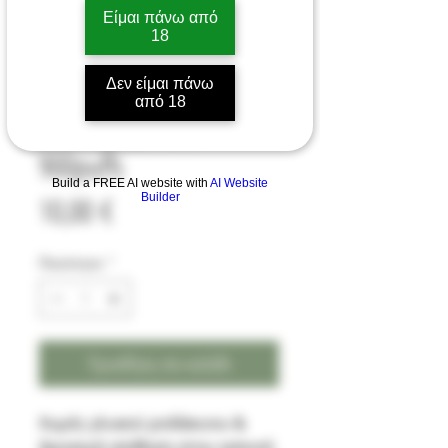
Είμαι πάνω από
18
Omerta disposable pod
Δεν είμαι πάνω
από 18
Gen 2 peach 2% -
900puffs
Build a FREE AI website with
AI Website
Τιμή
Builder
10,00 €
Ποσότητα
*
Προσθήκη στο καλάθι
Χυμός γλυκού ροδάκινου &
δροσερή αίσθηση στην εκπνοή