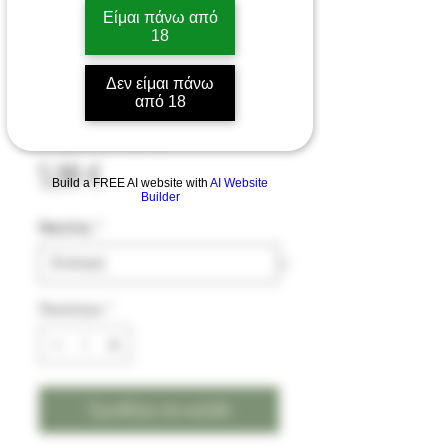
Είμαι πάνω από
18
NIXX TOTAL MINT E-
Δεν είμαι πάνω
από 18
LIQUID 10ML
Τιμή
5,90 €
Build a FREE AI website with
AI Website
Builder
Νικοτίνη
*
Ποσότητα
*
Προσθήκη στο καλάθι