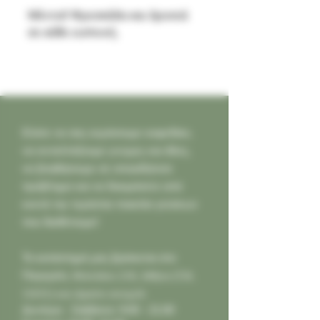
Μέντα!! Φρεσκάδα και δροσιά
σε κάθε εισπνοή.
Ελάτε να σας κεράσουμε καφεδάκι,
να ανταλλάξουμε γνώμες και ιδέες,
να βοηθήσουμε σε οποιοδήποτε
πρόβλημα και να δοκιμάσετε από
κοντά την τεράστια ποικιλία γεύσεων
που διαθέτουμε!
Το κατάστημά μας βρίσκεται στο
Παγκράτι,
Φιλολάου 218, Αθήνα (Τ.Κ.
11631) και είμαστε ανοιχτά:
Δευτέρα - Σάββατο: 9:00 - 21:00