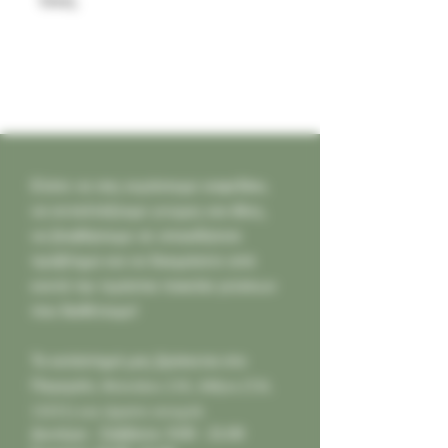
τους.
Ελάτε να σας κεράσουμε καφεδάκι,
να ανταλλάξουμε γνώμες και ιδέες,
να βοηθήσουμε σε οποιοδήποτε
πρόβλημα και να δοκιμάσετε από
κοντά την τεράστια ποικιλία γεύσεων
που διαθέτουμε!
Το κατάστημά μας βρίσκεται στο
Παγκράτι,
Φιλολάου 218, Αθήνα (Τ.Κ.
11631) και είμαστε ανοιχτά:
Δευτέρα - Σάββατο: 9:00 - 21:00