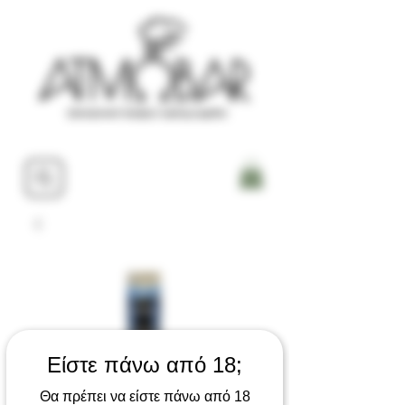
Είστε πάνω από 18;
MELLOW FELLOW 2ML
Θα πρέπει να είστε πάνω από 18