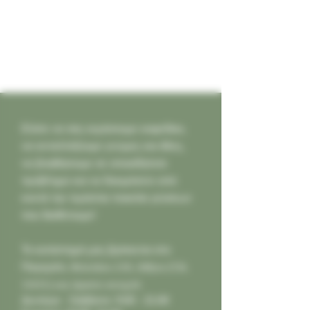
Ελάτε να σας κεράσουμε καφεδάκι,
να ανταλλάξουμε γνώμες και ιδέες,
να βοηθήσουμε σε οποιοδήποτε
πρόβλημα και να δοκιμάσετε από
κοντά την τεράστια ποικιλία γεύσεων
που διαθέτουμε!
Το κατάστημά μας βρίσκεται στο
Παγκράτι,
Φιλολάου 218, Αθήνα (Τ.Κ.
11631) και είμαστε ανοιχτά:
Δευτέρα - Σάββατο: 9:00 - 21:00