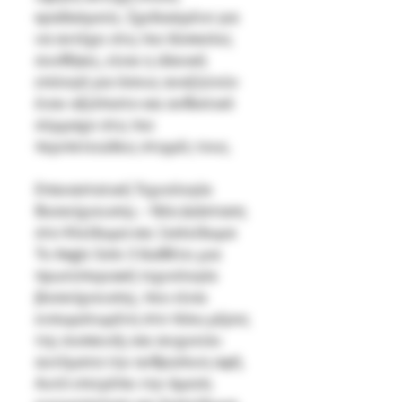
κραδασμούς. Σχεδιασμένο για
να αντέχει στις πιο δύσκολες
συνθήκες, είναι η ιδανική
επιλογή για όσους αναζητούν
έναν αξιόπιστο και ανθεκτικό
σύμμαχο στις πιο
περιπετειώδεις στιγμές τους.
Επαναστατική Τεχνολογία
Βιοανίχνευσης – Νέα Διάσταση
στο Κλείδωμα και Ξεκλείδωμα
Το Aegis Solo 3 διαθέτει μια
πρωτοποριακή τεχνολογία
βιοανίχνευσης, που είναι
ενσωματωμένη στο πίσω μέρος
της συσκευής και ανιχνεύει
αυτόματα την ανθρώπινη αφή.
Αυτό επιτρέπει την άμεση