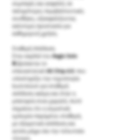
συμπαγές και ασφαλές σε
σκληρότερες περιβαλλοντικές
συνθήκες, εξασφαλίζοντας
καλύτερη προστασία για
καθημερινή χρήση.
Σταθερή Απόδοση
Στην καρδιά του
Aegis Solo
Ⅲ
βρίσκεται το
επαναστατικό
AS Chip 4.0
, που
υποστηρίζει την τεχνολογία
buck-boost για σταθερή
απόδοση ακόμη και όταν η
μπαταρία είναι χαμηλή. Αυτό
σημαίνει ότι η ατμιστική
εμπειρία παραμένει σταθερή,
με εξαιρετική απόδοση και
γεύση μέχρι και την τελευταία
τζούρα.