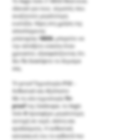
Το Aegis Solo 3 18650 Mod είναι
ιδανικό για τους ατμιστές που
αναζητούν μεγαλύτερη
ευελιξία. Χάρη στη χρήση της
αποσπώμενης
μπαταρίας
18650
, μπορείτε να
την αλλάξετε εύκολα όταν
χρειαστεί, εξασφαλίζοντας ότι
δεν θα διακόψετε το άτμισμα
σας.
Tri-proof Τεχνολογία IP68 –
Ανθεκτικό και Αξιόπιστο
Με τη νέα τεχνολογία
Tri-
proof
της Geekvape, το Aegis
Solo Ⅲ προσφέρει μεγαλύτερη
αντοχή σε νερό, σκόνη και
κραδασμούς. Η ανθεκτική
κατασκευή του το καθιστά πιο