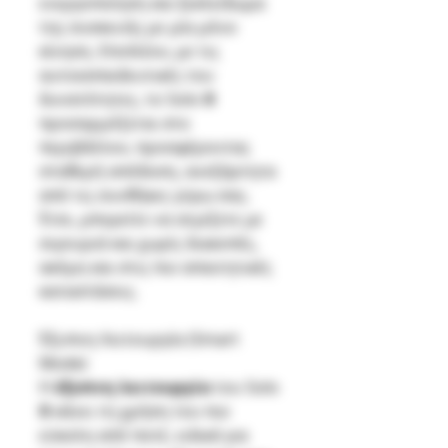
ενεργοποίηση και ξεκλείδωμα
της συσκευής με μία μόνο
κίνηση. Επιπλέον, με τις
αυτοεκπαιδευτικές του
δυνατότητες, το Solo Ⅲ
προσαρμόζεται στο
περιβάλλον, προσφέροντας
σταθερή απόδοση, ανεξάρτητα
από τις συνθήκες γύρω σας.
Έτσι, μπορείτε να ατμίζετε με
σιγουριά και χωρίς διακοπές,
ακόμη και στις πιο απαιτητικές
καταστάσεις.
Έξυπνη Λειτουργία (Smart
Mode)
Η
έξυπνη λειτουργία
του Solo
Ⅲ κάνει τη χρήση του πιο
εύκολη από ποτέ, ειδικά για