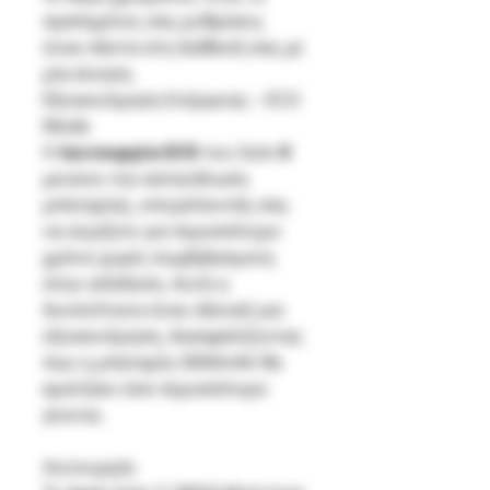
αγαπημένες σας ρυθμίσεις
είναι πάντα στη διάθεσή σας με
μία κίνηση.
Εξοικονόμηση Ενέργειας – ECO
Mode
Η
λειτουργία ECO
του Solo Ⅲ
μειώνει την κατανάλωση
μπαταρίας, επιτρέποντάς σας
να ατμίζετε για περισσότερο
χρόνο χωρίς συμβιβασμούς
στην απόδοση. Αυτή η
δυνατότητα είναι ιδανική για
εξοικονόμηση, διασφαλίζοντας
πως η μπαταρία 3000mAh θα
κρατήσει όσο περισσότερο
γίνεται.
Λειτουργία