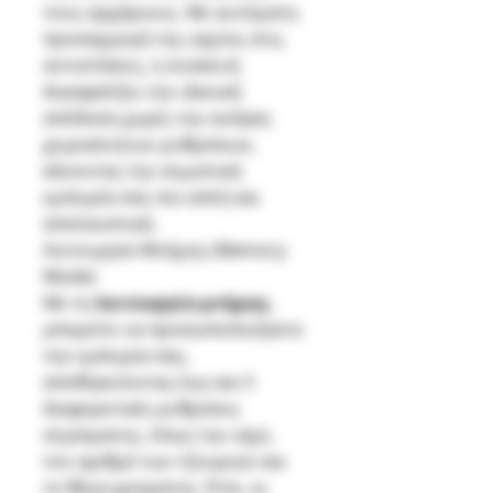
τους αρχάριους. Με αυτόματη
προσαρμογή της ισχύος στις
αντιστάσεις, η συσκευή
διασφαλίζει την ιδανική
απόδοση χωρίς την ανάγκη
χειροκίνητων ρυθμίσεων,
κάνοντας την ατμιστική
εμπειρία σας πιο απλή και
απολαυστική.
Λειτουργία Μνήμης (Memory
Mode)
Με τη
λειτουργία μνήμης
,
μπορείτε να προσωποποιήσετε
την εμπειρία σας,
αποθηκεύοντας έως και 5
διαφορετικές ρυθμίσεις
ατμίσματος, όπως την ισχύ,
τον αριθμό των τζουριών και
το θέμα χρώματος. Έτσι, οι