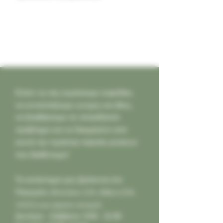
Ελάτε να σας κεράσουμε καφεδάκι,
να ανταλλάξουμε γνώμες και ιδέες,
να βοηθήσουμε σε οποιοδήποτε
πρόβλημα και να δοκιμάσετε από
κοντά την τεράστια ποικιλία γεύσεων
που διαθέτουμε!
Το κατάστημά μας βρίσκεται στο
Παγκράτι,
Φιλολάου 218, Αθήνα (Τ.Κ.
11631) και είμαστε ανοιχτά:
Δευτέρα - Σάββατο: 9:00 - 21:00