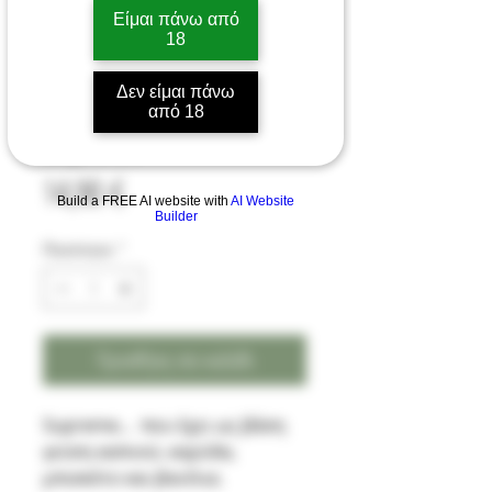
Είμαι πάνω από
18
Eliquid France -
Δεν είμαι πάνω
από 18
Supreme
Τιμή
14,90 €
Build a FREE AI website with
AI Website
Builder
Ποσότητα
*
Προσθήκη στο καλάθι
Supreme... που έχει ως βάση
γεύση καπνού, καρύδα,
μπισκότο και βανίλια.