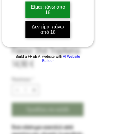
Είμαι πάνω από
18
Δεν είμαι πάνω
από 18
Eliquid France Fruizee
Flavour Shot Tropikania
Build a FREE AI website with
AI Website
Τιμή
14,90 €
Builder
Ποσότητα
*
Προσθήκη στο καλάθι
Ένα νόστιμο κοκτέιλ από