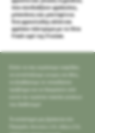
φρούτα και γλυκές λιχουδιές
που συνδυάζουν φράουλες,
μπανάνες και μανταρίνια.
Ένα φρουτώδης αλλά και
φρέσκο πάντρεμα με το Xtra
Fresh εφέ της Fruizee.
Ελάτε να σας κεράσουμε καφεδάκι,
να ανταλλάξουμε γνώμες και ιδέες,
να βοηθήσουμε σε οποιοδήποτε
πρόβλημα και να δοκιμάσετε από
κοντά την τεράστια ποικιλία γεύσεων
που διαθέτουμε!
Το κατάστημά μας βρίσκεται στο
Παγκράτι,
Φιλολάου 218, Αθήνα (Τ.Κ.