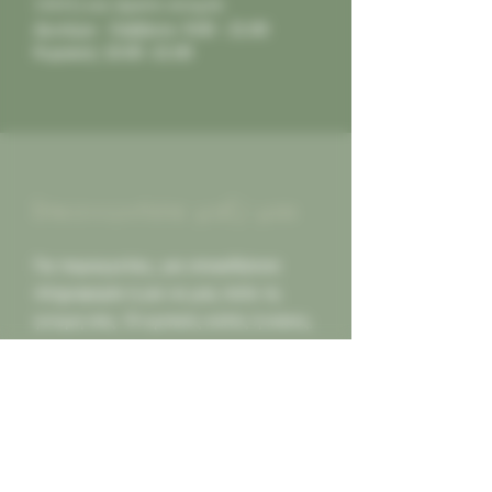
11631) και είμαστε ανοιχτά:
Δευτέρα - Σάββατο: 9:00 - 21:00
Κυριακή: 10:00 -21:00
Επικοινωνήστε μαζί μας
Για παραγγελίες, για οποιαδήποτε
πληροφορία ή για να μας πείτε τη
γνώμη σας. Οι κριτικές καλές ή κακες,
πάντα δεκτές για να γινόμαστε
καλύτεροι για εσας...
Καλέστε μας
2130452966