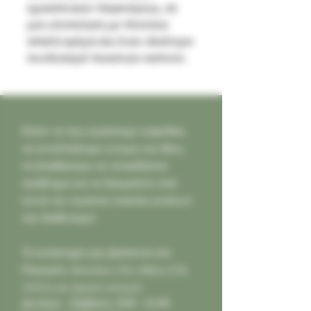
ημικαπνικών παγκοσμίως, σε
μια υλοποίηση με πλούσια
απαλή κρέμα και έναν ιδιαίτερο
συνδυασμό ποικιλιών καπνού.
Ελάτε να σας κεράσουμε καφεδάκι,
να ανταλλάξουμε γνώμες και ιδέες,
να βοηθήσουμε σε οποιοδήποτε
πρόβλημα και να δοκιμάσετε από
κοντά την τεράστια ποικιλία γεύσεων
που διαθέτουμε!
Το κατάστημά μας βρίσκεται στο
Παγκράτι,
Φιλολάου 218, Αθήνα (Τ.Κ.
11631) και είμαστε ανοιχτά:
Δευτέρα - Σάββατο: 9:00 - 21:00