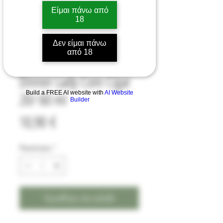
Είμαι πάνω από
18
Δεν είμαι πάνω
από 18
Dinner Lady Core Cigar
Build a FREE AI website with
AI Website
20/ 60 ml
Builder
Τιμή
10,90 €
Ποσότητα
*
Προσθήκη στο καλάθι