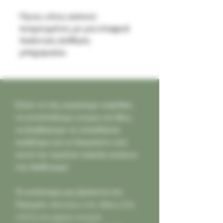
Γήινες νότες καπνού
αναμειγμένες με μια ελαφριά
πικάντικη αίσθηση
μπαχαρικών.
Ελάτε να σας κεράσουμε καφεδάκι,
να ανταλλάξουμε γνώμες και ιδέες,
να βοηθήσουμε σε οποιοδήποτε
πρόβλημα και να δοκιμάσετε από
κοντά την τεράστια ποικιλία γεύσεων
που διαθέτουμε!
Το κατάστημά μας βρίσκεται στο
Παγκράτι,
Φιλολάου 218, Αθήνα (Τ.Κ.
11631) και είμαστε ανοιχτά: