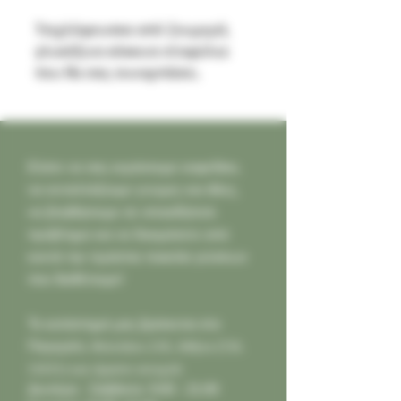
Τσιχλόφουσκα από ζουμερά,
γλυκόξινα κόκκινα σταφύλια
που θα σας συναρπάσει.
Ελάτε να σας κεράσουμε καφεδάκι,
να ανταλλάξουμε γνώμες και ιδέες,
να βοηθήσουμε σε οποιοδήποτε
πρόβλημα και να δοκιμάσετε από
κοντά την τεράστια ποικιλία γεύσεων
που διαθέτουμε!
Το κατάστημά μας βρίσκεται στο
Παγκράτι,
Φιλολάου 218, Αθήνα (Τ.Κ.
11631) και είμαστε ανοιχτά:
Δευτέρα - Σάββατο: 9:00 - 21:00