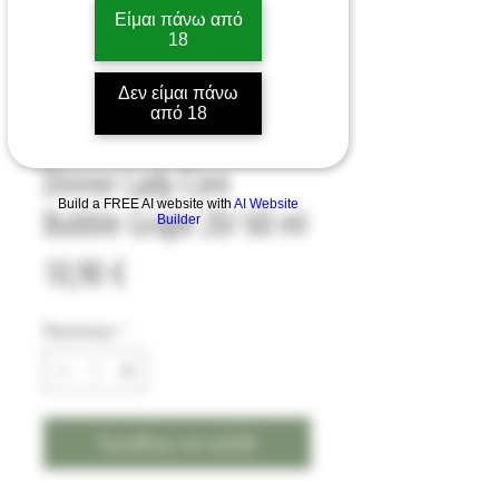
Είμαι πάνω από
18
Δεν είμαι πάνω
από 18
Dinner Lady Core
Build a FREE AI website with
AI Website
Bubble Grape 20/ 60 ml
Builder
Τιμή
10,90 €
Ποσότητα
*
Προσθήκη στο καλάθι