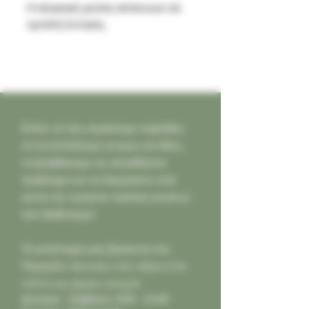
Η κλασική γεύση πεπονιού σε
τριπλή ένταση.
Ελάτε να σας κεράσουμε καφεδάκι,
να ανταλλάξουμε γνώμες και ιδέες,
να βοηθήσουμε σε οποιοδήποτε
πρόβλημα και να δοκιμάσετε από
κοντά την τεράστια ποικιλία γεύσεων
που διαθέτουμε!
Το κατάστημά μας βρίσκεται στο
Παγκράτι,
Φιλολάου 218, Αθήνα (Τ.Κ.
11631) και είμαστε ανοιχτά:
Δευτέρα - Σάββατο: 9:00 - 21:00