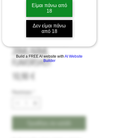
Είμαι πάνω από
18
BOMBO SOLO JUICE
Δεν είμαι πάνω
από 18
TRIPLE MELON ICE
20ML/60ML
Build a FREE AI website with
AI Website
FLAVORSHOT
Builder
Τιμή
10,90 €
Ποσότητα
*
Προσθήκη στο καλάθι