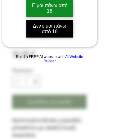
Είμαι πάνω από
18
BLACK OUT Santa treats
Δεν είμαι πάνω
από 18
artizan 120ml
Τιμή
16,50 €
Build a FREE AI website with
AI Website
Builder
Ποσότητα
*
Προσθήκη στο καλάθι
Χριστουγεννιάτικες μυρωδιές
μπισκότου με απαλή λευκή
σοκολάτα