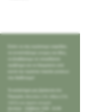
Ελάτε να σας κεράσουμε καφεδάκι,
να ανταλλάξουμε γνώμες και ιδέες,
να βοηθήσουμε σε οποιοδήποτε
πρόβλημα και να δοκιμάσετε από
κοντά την τεράστια ποικιλία γεύσεων
που διαθέτουμε!
Το κατάστημά μας βρίσκεται στο
Παγκράτι,
Φιλολάου 218, Αθήνα (Τ.Κ.
11631) και είμαστε ανοιχτά:
Δευτέρα - Σάββατο: 9:00 - 21:00