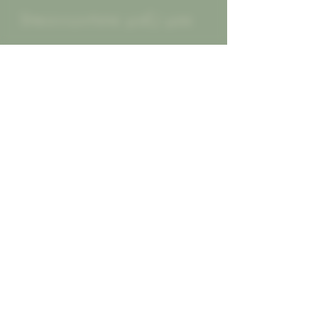
Επικοινωνήστε μαζί μας
Για παραγγελίες, για οποιαδήποτε
πληροφορία ή για να μας πείτε τη
γνώμη σας. Οι κριτικές καλές ή κακες,
πάντα δεκτές για να γινόμαστε
καλύτεροι για εσας...
Καλέστε μας
2130452966
Στείλτε μας μήνυμα