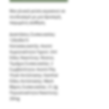
Μια γλυκιά γεύση κερασιού σε
συνδυασμό με μια δροσερή,
παγωμένη αίσθηση.
Διαστάσεις Συσκευασίας:
120x30x15
Κατασκευαστής: Avomi
Χωρητικότητα Υγρού: 2ml
Είδος Νικοτίνης: Άλατος
Τεμάχια Συσκευασίας: 2
Συμβατότητα: Avomi Fliq
Υλικό Αντίστασης: Kanthal
Είδος Αντίστασης: Mesh
Βάρος Συσκευασίας: 21,2g
Περιεκτικότητα Νικοτίνης:
20mg