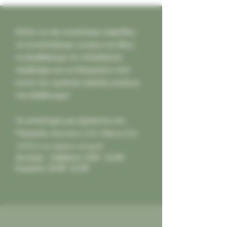
Ελάτε να σας κεράσουμε καφεδάκι,
να ανταλλάξουμε γνώμες και ιδέες,
να βοηθήσουμε σε οποιοδήποτε
πρόβλημα και να δοκιμάσετε από
κοντά την τεράστια ποικιλία γεύσεων
που διαθέτουμε!
Το κατάστημά μας βρίσκεται στο
Παγκράτι,
Φιλολάου 218, Αθήνα (Τ.Κ.
11631) και είμαστε ανοιχτά:
Δευτέρα - Σάββατο: 9:00 - 21:00
Κυριακή: 10:00 -21:00