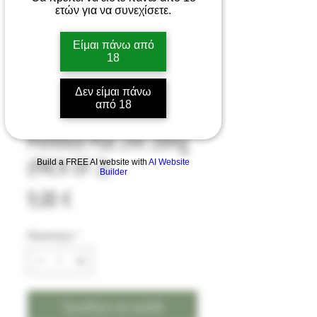
ετών για να συνεχίσετε.
Είμαι πάνω από
18
Δεν είμαι πάνω
από 18
AVOMI FLIQ Cherry Ice
Prefilled Pod 2ml 20mg
(PACK OF 2)
Build a FREE AI website with
AI Website
Builder
Τιμή
9,00 €
Ποσότητα
*
Προσθήκη στο καλάθι