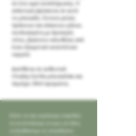
σε ένα υγρό αναπλήρωσης. Η
απάντηση βρίσκεται σε αυτό
το μπουκάλι. Έντονη γεύση
πράσινων και κόκκινων μήλων,
συνδυασμένη με δροσερές
νότες, βγαίνουν απευθείας από
έναν εξαιρετικό ανατολίτικο
ναργιλέ.
Διατίθεται σε αυθεντικό
Chubby Gorilla μπουκαλάκι και
περιέχει 30ml αρώματος.
Ελάτε να σας κεράσουμε καφεδάκι,
να ανταλλάξουμε γνώμες και ιδέες,
να βοηθήσουμε σε οποιοδήποτε