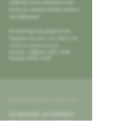
πρόβλημα και να δοκιμάσετε από
κοντά την τεράστια ποικιλία γεύσεων
που διαθέτουμε!
Το κατάστημά μας βρίσκεται στο
Παγκράτι,
Φιλολάου 218, Αθήνα (Τ.Κ.
11631) και είμαστε ανοιχτά:
Δευτέρα - Σάββατο: 9:00 - 21:00
Κυριακή: 10:00 -21:00
Επικοινωνήστε μαζί μας
Για παραγγελίες, για οποιαδήποτε
πληροφορία ή για να μας πείτε τη
γνώμη σας. Οι κριτικές καλές ή κακες,