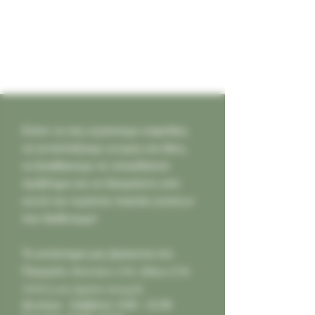
Ελάτε να σας κεράσουμε καφεδάκι,
να ανταλλάξουμε γνώμες και ιδέες,
να βοηθήσουμε σε οποιοδήποτε
πρόβλημα και να δοκιμάσετε από
κοντά την τεράστια ποικιλία γεύσεων
που διαθέτουμε!
Το κατάστημά μας βρίσκεται στο
Παγκράτι,
Φιλολάου 218, Αθήνα (Τ.Κ.
11631) και είμαστε ανοιχτά:
Δευτέρα - Σάββατο: 9:00 - 21:00