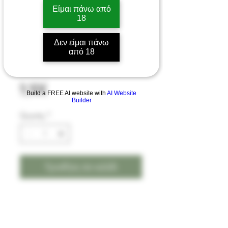
Είμαι πάνω από
18
Sony VTC6 μπαταρία
Δεν είμαι πάνω
από 18
18650 3000mAh 30A
Price
9,90€
Build a FREE AI website with
AI Website
Builder
Quantity
*
Προσθήκη στο καλάθι