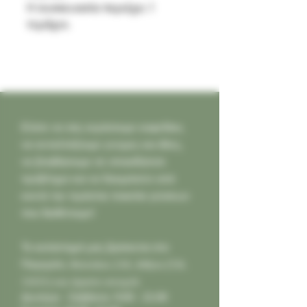
Η συσκευασία περιέχει 1
τεμάχιο.
Ελάτε να σας κεράσουμε καφεδάκι,
να ανταλλάξουμε γνώμες και ιδέες,
να βοηθήσουμε σε οποιοδήποτε
πρόβλημα και να δοκιμάσετε από
κοντά την τεράστια ποικιλία γεύσεων
που διαθέτουμε!
Το κατάστημά μας βρίσκεται στο
Παγκράτι,
Φιλολάου 218, Αθήνα (Τ.Κ.
11631) και είμαστε ανοιχτά:
Δευτέρα - Σάββατο: 9:00 - 21:00