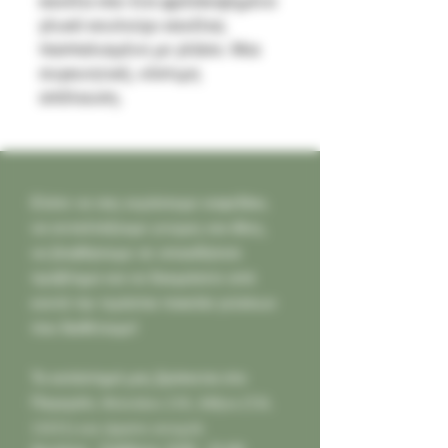
κανέλα σαν ένα φρέσκοψημένο
γλυκό κουλούρι κανέλας
πασπαλισμένο με γλάσο. Μια
συγκινητική, νόστιμη
απόλαυση.
Ελάτε να σας κεράσουμε καφεδάκι,
να ανταλλάξουμε γνώμες και ιδέες,
να βοηθήσουμε σε οποιοδήποτε
πρόβλημα και να δοκιμάσετε από
κοντά την τεράστια ποικιλία γεύσεων
που διαθέτουμε!
Το κατάστημά μας βρίσκεται στο
Παγκράτι,
Φιλολάου 218, Αθήνα (Τ.Κ.
11631) και είμαστε ανοιχτά: