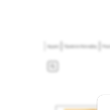
Αρχική
Προιόντα Κάνναβης
Pou