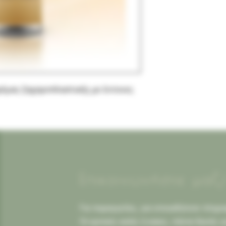
έμας ζαχαροπλαστικής με έντονες
Επικοινωνήστε μαζ
Για παραγγελίες, για οποιαδήποτε πληροφ
Οι κριτικές καλές ή κακες, πάντα δεκτές γ