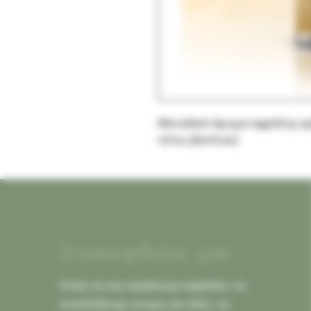
Μοναδικό άρωμα αφράτης κρ
νότες βανίλιας!
Επισκεφθείτε μας
Ελάτε να σας κεράσουμε καφεδάκι, να
ανταλλάξουμε γνώμες και ιδέες, να