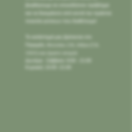
βοηθήσουμε σε οποιοδήποτε πρόβλημα
και να δοκιμάσετε από κοντά την τεράστια
ποικιλία γεύσεων που διαθέτουμε!
Το κατάστημά μας βρίσκεται στο
Παγκράτι,
Φιλολάου 218, Αθήνα (Τ.Κ.
11631) και είμαστε ανοιχτά:
Δευτέρα - Σάββατο: 9:00 - 21:00
Κυριακή: 10:00 -21:00