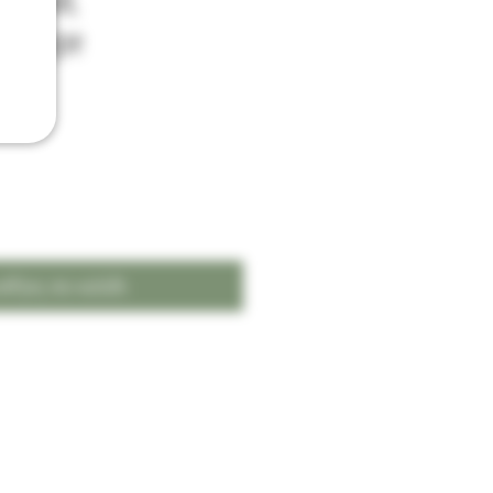
rd 60ML
ια) Hype
σθήκη στο καλάθι