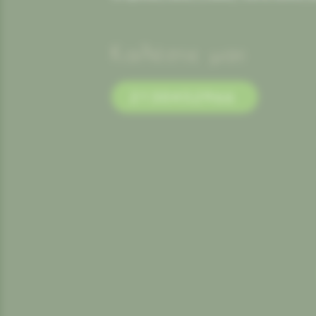
Καλέστε μας
2130452966