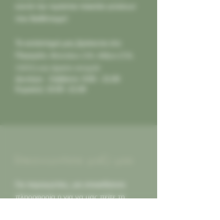
κοντά την τεράστια ποικιλία γεύσεων
που διαθέτουμε!
Το κατάστημά μας βρίσκεται στο
Παγκράτι,
Φιλολάου 218, Αθήνα (Τ.Κ.
11631) και είμαστε ανοιχτά:
Δευτέρα - Σάββατο: 9:00 - 21:00
Κυριακή: 10:00 -21:00
Επικοινωνήστε μαζί μας
Για παραγγελίες, για οποιαδήποτε
πληροφορία ή για να μας πείτε τη
γνώμη σας. Οι κριτικές καλές ή κακες,