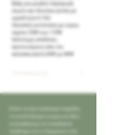
Baby για μεγάλη παραγωγή
ατμού και πλούσια γεύση με
ωμικότητα 0.15Ω
Οκταπλή αντίσταση με εύρος
ισχύος 50W εως 110W
Καλύτερη απόδοση -
προτεινόμενη απο τον
κατασκευαστή 60W με 80W
Κατασκευαστής
SMOK
Ελάτε να σας κεράσουμε καφεδάκι,
να ανταλλάξουμε γνώμες και ιδέες,
να βοηθήσουμε σε οποιοδήποτε
πρόβλημα και να δοκιμάσετε από