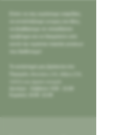
Ελάτε να σας κεράσουμε καφεδάκι,
να ανταλλάξουμε γνώμες και ιδέες,
να βοηθήσουμε σε οποιοδήποτε
πρόβλημα και να δοκιμάσετε από
κοντά την τεράστια ποικιλία γεύσεων
που διαθέτουμε!
Το κατάστημά μας βρίσκεται στο
Παγκράτι,
Φιλολάου 218, Αθήνα (Τ.Κ.
11631) και είμαστε ανοιχτά:
Δευτέρα - Σάββατο: 9:00 - 21:00
Κυριακή: 10:00 -21:00