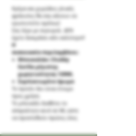
Kρέμα και χυμώδεις γλυκές
φράουλες θα σας κάνουν να
ερωτευτείτε αμέσως!
Σας λέμε με σιγουριά.. ΔΕΝ
έχετε δοκιμάσει κάτι καλύτερο!!
Η
συσκευασία περιλαμβάνει:
Μπουκαλάκι Chubby
Gorilla μέγιστης
χωρητικότητας 120ML
Συμπυκνωμένο άρωμα
Το προϊόν δεν είναι έτοιμο
προς χρήση
Το μπουκάλι διαθέτει το
απαραίτητο κενό σε ML ώστε
να προστεθούν πρώτες ύλες