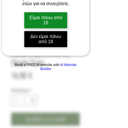
ετών για να συνεχίσετε.
Είμαι πάνω από
18
Δεν είμαι πάνω
Signalman 120ML
από 18
(κρέμα, φράουλα) by
Steam Train
Build a FREE AI website with
AI Website
Builder
Τιμή
16,90 €
Ποσότητα
*
Προσθήκη στο καλάθι