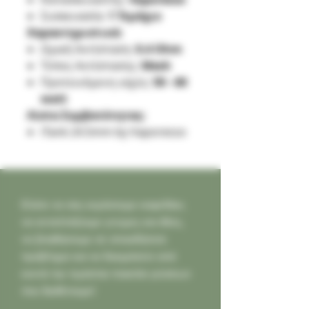
Συσκευασία:
1 Τεμάχιο
Χαρακτηριστικά:
Ωμική Αντίσταση:
0.4 Ohm
Τύπος Αντίστασης:
Mesh
Προτεινόμενη ισχύς:
50 - 60
watt
Λίστα Συμβατότητας:
iTank 24.5mm by Vaporesso
Ελάτε να σας κεράσουμε καφεδάκι,
να ανταλλάξουμε γνώμες και ιδέες,
να βοηθήσουμε σε οποιοδήποτε
πρόβλημα και να δοκιμάσετε από
κοντά την τεράστια ποικιλία γεύσεων
που διαθέτουμε!