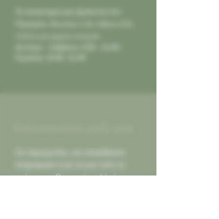
Το κατάστημά μας βρίσκεται στο
Παγκράτι,
Φιλολάου 218, Αθήνα (Τ.Κ.
11631) και είμαστε ανοιχτά:
Δευτέρα - Σάββατο: 9:00 - 21:00
Κυριακή: 10:00 -21:00
Επικοινωνήστε μαζί μας
Για παραγγελίες, για οποιαδήποτε
πληροφορία ή για να μας πείτε τη
γνώμη σας. Οι κριτικές καλές ή κακες,
πάντα δεκτές για να γινόμαστε
καλύτεροι για εσας...