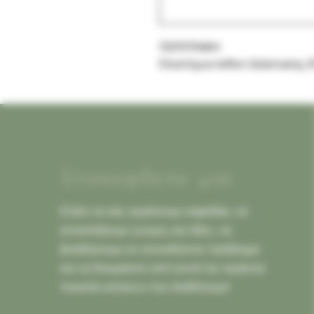
ΠΕΡΙΓΡΑΦΗ
Επιστόμια teflon διάστασης 8
Επισκεφθείτε μας
Ελάτε να σας κεράσουμε καφεδάκι, να
ανταλλάξουμε γνώμες και ιδέες, να
βοηθήσουμε σε οποιοδήποτε πρόβλημα
και να δοκιμάσετε από κοντά την τεράστια
ποικιλία γεύσεων που διαθέτουμε!