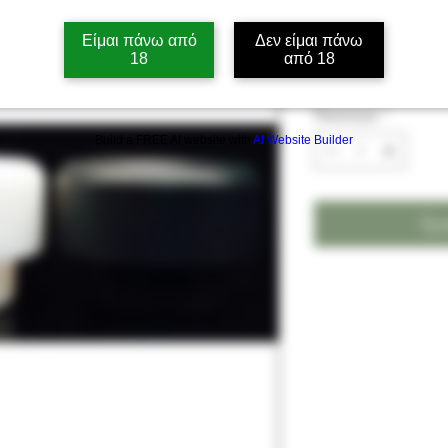
Drip Tips DZ0
Είμαι πάνω από
Δεν είμαι πάνω
Τιμή
3,80 €
18
από 18
Ποσότητα
*
Build a FREE AI website with
AI Website Builder
Προ