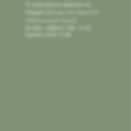
Το κατάστημά μας βρίσκεται στο
Παγκράτι,
Φιλολάου 218, Αθήνα (Τ.Κ.
11631) και είμαστε ανοιχτά:
Δευτέρα - Σάββατο: 9:00 - 21:00
Κυριακή: 10:00 -21:00