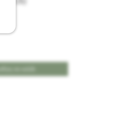
3 (TEF26)
σθήκη στο καλάθι