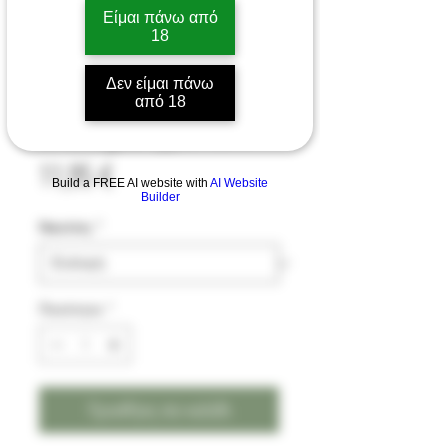
Είμαι πάνω από
18
Black 100% έτοιμο υγρό
Δεν είμαι πάνω
από 18
αναπλήρωσης 2x10ml
Τιμή
11,95 €
Build a FREE AI website with
AI Website
Builder
Νικοτίνη
*
Ποσότητα
*
Προσθήκη στο καλάθι