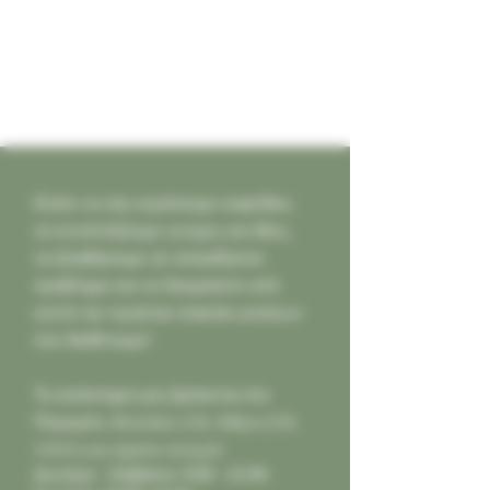
Ελάτε να σας κεράσουμε καφεδάκι,
να ανταλλάξουμε γνώμες και ιδέες,
να βοηθήσουμε σε οποιοδήποτε
πρόβλημα και να δοκιμάσετε από
κοντά την τεράστια ποικιλία γεύσεων
που διαθέτουμε!
Το κατάστημά μας βρίσκεται στο
Παγκράτι,
Φιλολάου 218, Αθήνα (Τ.Κ.
11631) και είμαστε ανοιχτά:
Δευτέρα - Σάββατο: 9:00 - 21:00