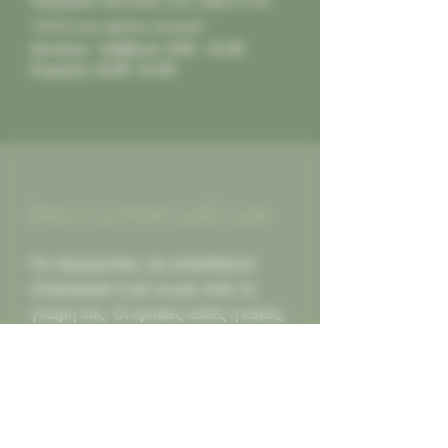
Παγκράτι,
Φιλολάου 218, Αθήνα (Τ.Κ.
11631) και είμαστε ανοιχτά:
Δευτέρα - Σάββατο: 9:00 - 21:00
Κυριακή: 10:00 -21:00
Επικοινωνήστε μαζί μας
Για παραγγελίες, για οποιαδήποτε
πληροφορία ή για να μας πείτε τη
γνώμη σας. Οι κριτικές καλές ή κακες,
πάντα δεκτές για να γινόμαστε
καλύτεροι για εσας...
Καλέστε μας