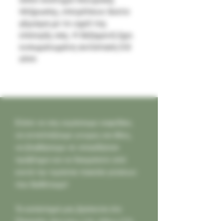
πλήρωσης, επιτρέπουν άνετο
γέμισμα με το υγρό της
επιλογής σας. Η δεξαμενή έχει
ενσωματωμένη αντίσταση 0.6
ohm
Ελάτε να σας κεράσουμε καφεδάκι,
να ανταλλάξουμε γνώμες και ιδέες,
να βοηθήσουμε σε οποιοδήποτε
πρόβλημα και να δοκιμάσετε από
κοντά την τεράστια ποικιλία γεύσεων
που διαθέτουμε!
Το κατάστημά μας βρίσκεται στο