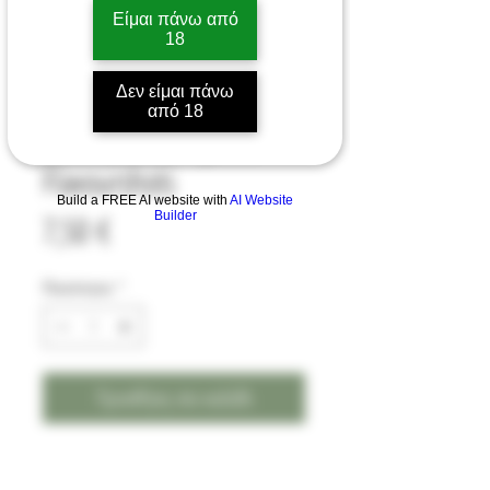
Είμαι πάνω από
18
Φρουτένια Δημητριακά
Δεν είμαι πάνω
από 18
20ml (60ml) – Joora
Flavourshots
Build a FREE AI website with
AI Website
Τιμή
Builder
7,50 €
Ποσότητα
*
Προσθήκη στο καλάθι