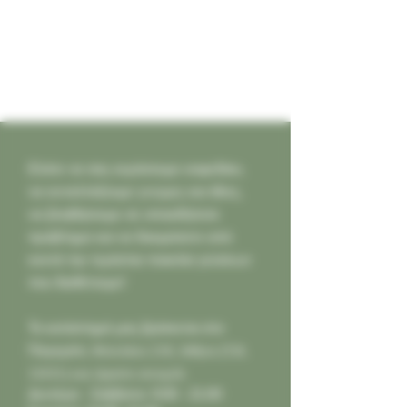
Ελάτε να σας κεράσουμε καφεδάκι,
να ανταλλάξουμε γνώμες και ιδέες,
να βοηθήσουμε σε οποιοδήποτε
πρόβλημα και να δοκιμάσετε από
κοντά την τεράστια ποικιλία γεύσεων
που διαθέτουμε!
Το κατάστημά μας βρίσκεται στο
Παγκράτι,
Φιλολάου 218, Αθήνα (Τ.Κ.
11631) και είμαστε ανοιχτά:
Δευτέρα - Σάββατο: 9:00 - 21:00